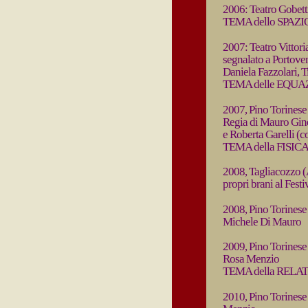
2006: Teatro Gobetti
TEMA dello SPAZI
2007: Teatro Vittori
segnalato a Portove
Daniela Fazzolari, T
TEMA delle EQUA
2007, Pino Torinese 
Regia di Mauro Gine
e Roberta Garelli (c
TEMA della FISIC
2008, Tagliacozzo (
propri brani al Festi
2008, Pino Torinese 
Michele Di Mauro
2009, Pino Torinese 
Rosa Menzio
TEMA della RELAT
2010, Pino Torinese 