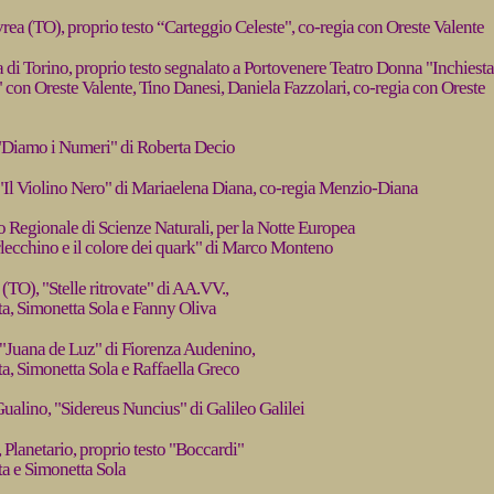
rea (TO), proprio testo “Carteggio Celeste", co-regia con Oreste Valente
a di Torino, proprio testo segnalato a Portovenere Teatro Donna "Inchiesta
con Oreste Valente, Tino Danesi, Daniela Fazzolari, co-regia con Oreste
 "Diamo i Numeri" di Roberta Decio
 "Il Violino Nero" di Mariaelena Diana, co-regia Menzio-Diana
 Regionale di Scienze Naturali, per la Notte Europea
rlecchino e il colore dei quark" di Marco Monteno
(TO), "Stelle ritrovate" di AA.VV.,
ta, Simonetta Sola e Fanny Oliva
 "Juana de Luz" di Fiorenza Audenino,
a, Simonetta Sola e Raffaella Greco
Gualino, "Sidereus Nuncius" di Galileo Galilei
 Planetario, proprio testo "Boccardi"
ta e Simonetta Sola