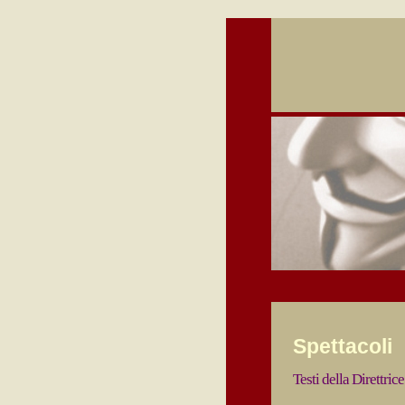
Spettacoli
Testi della Direttri