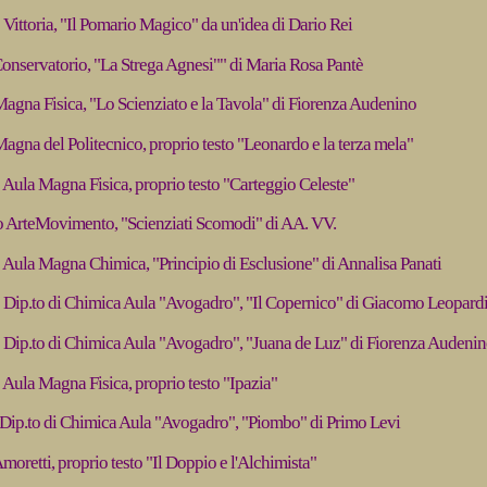
 Vittoria, "Il Pomario Magico" da un'idea di Dario Rei
Conservatorio, "La Strega Agnesi"" di Maria Rosa Pantè
Magna Fisica, "Lo Scienziato e la Tavola" di Fiorenza Audenino
agna del Politecnico, proprio testo "Leonardo e la terza mela"
 Aula Magna Fisica, proprio testo "Carteggio Celeste"
o ArteMovimento, "Scienziati Scomodi" di AA. VV.
 Aula Magna Chimica, "Principio di Esclusione" di Annalisa Panati
 Dip.to di Chimica Aula "Avogadro", "Il Copernico" di Giacomo Leopard
 Dip.to di Chimica Aula "Avogadro", "Juana de Luz" di Fiorenza Audeni
 Aula Magna Fisica, proprio testo "Ipazia"
 Dip.to di Chimica Aula "Avogadro", "Piombo" di Primo Levi
Amoretti, proprio testo "Il Doppio e l'Alchimista"