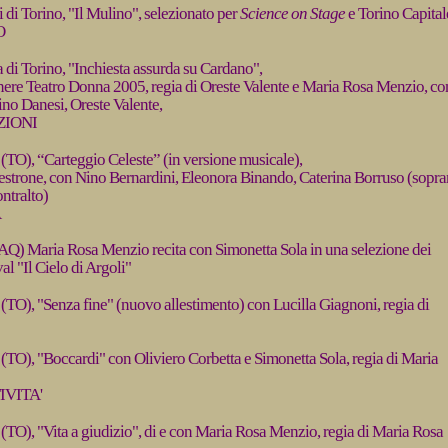
 di Torino, "Il Mulino", selezionato per
Science on Stage
e Torino Capital
O
a di Torino, "Inchiesta assurda su Cardano",
nere Teatro Donna 2005, regia di Oreste Valente e Maria Rosa Menzio, co
ino Danesi, Oreste Valente,
ZIONI
(TO), “Carteggio Celeste” (in versione musicale),
strone, con Nino Bernardini, Eleonora Binando, Caterina Borruso (sopra
ontralto)
A
AQ) Maria Rosa Menzio recita con Simonetta Sola in una selezione dei
val "Il Cielo di Argoli"
(TO), "Senza fine" (nuovo allestimento) con Lucilla Giagnoni, regia di
(TO), "Boccardi" con Oliviero Corbetta e Simonetta Sola, regia di Maria
IVITA'
(TO), "Vita a giudizio", di e con Maria Rosa Menzio, regia di Maria Rosa