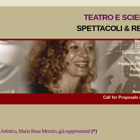
TEATRO E SCI
SPETTACOLI & R
Ho
C
Spettacol
Re
Festival e
Pubb
Inse
Are
Call for Proposals 
ce Artistica, Maria Rosa Menzio, già rappresentati
(*)