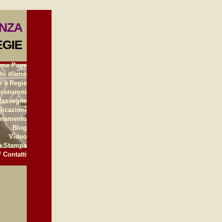
ENZA
EGIE
me Page
hi siamo
i e Regie
censioni
 Rassegne
licazioni
gnamento
Blog
Video
a Stampa
/ Contatti