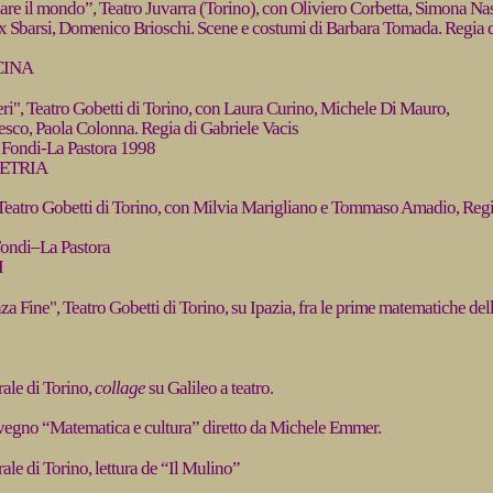
e il mondo”, Teatro Juvarra (Torino), con Oliviero Corbetta, Simona Nas
x Sbarsi, Domenico Brioschi. Scene e costumi di Barbara Tomada. Regia 
CINA
ri", Teatro Gobetti di Torino, con Laura Curino, Michele Di Mauro,
sco, Paola Colonna. Regia di Gabriele Vacis
 Fondi-La Pastora 1998
METRIA
Teatro Gobetti di Torino, con Milvia Marigliano e Tommaso Amadio, Reg
 Fondi–La Pastora
I
nza Fine", Teatro Gobetti di Torino, su Ipazia, fra le prime matematiche del
ale di Torino,
collage
su Galileo a teatro.
vegno “Matematica e cultura” diretto da Michele Emmer.
le di Torino, lettura de “Il Mulino”