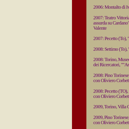
2006: Montalto di Iv
2007: Teatro Vittori
assurda su Cardano" 
Valente
2007: Pecetto (To),
2008: Settimo (To),
2008: Torino, Museo
dei Ricercatori, ""A
2008: Pino Torinese 
con Oliviero Corbet
2008: Pecetto (TO),
con Oliviero Corbett
2009, Torino, Villa 
2009, Pino Torinese,
con Oliviero Corbet