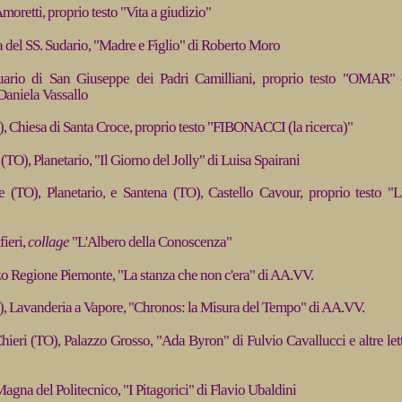
moretti, proprio testo "Vita a giudizio"
a del SS. Sudario, "Madre e Figlio" di Roberto Moro
tuario di San Giuseppe dei Padri Camilliani, proprio testo "OMAR"
Daniela Vassallo
, Chiesa di Santa Croce, proprio testo "FIBONACCI (la ricerca)"
(TO), Planetario, "Il Giorno del Jolly" di Luisa Spairani
e (TO), Planetario, e Santena (TO), Castello Cavour, proprio testo "L
fieri,
collage
"L'Albero della Conoscenza"
zo Regione Piemonte, "La stanza che non c'era" di AA.VV.
, Lavanderia a Vapore, "Chronos: la Misura del Tempo" di AA.VV.
hieri (TO), Palazzo Grosso, "Ada Byron" di Fulvio Cavallucci e altre let
agna del Politecnico, "I Pitagorici" di Flavio Ubaldini