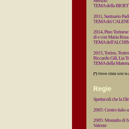
Menzio
TEMA della BIOE
2011, Santuario Pad
TEMA dei CALEN
2014, Pino Torinese 
di e con Maria Rosa
TEMA dell'ALCHI
2015, Torino, Teatro
Riccardo Gili, Lia T
TEMA della Matemat
(*)
Viene citata solo l
Regie
Spettacoli che la Dir
2005: Centro italo-a
2005: Montalto di I
Valente